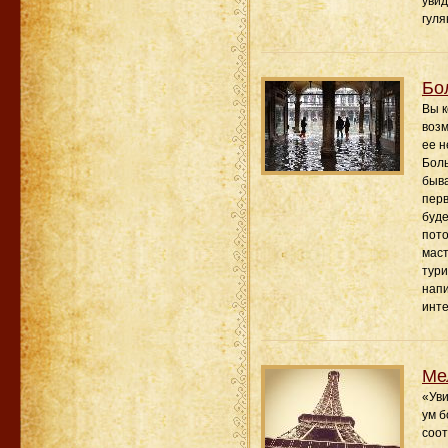
увид
гуля
Бо
Вы к
возм
ее н
Боль
быва
перв
буде
пото
маст
тури
напи
инте
Ме
«Уви
ум б
соот