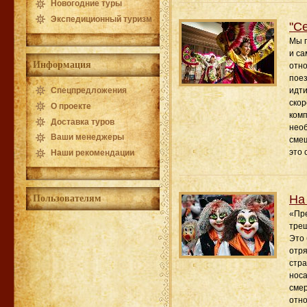
Новогодние туры
Экспедиционный туризм
"С
Мы п
и са
Информация
отно
поез
Спецпредложения
идти
скор
О проекте
комп
Доставка туров
необ
Ваши менеджеры
смеш
это 
Наши рекомендации
Пользователям
На
«Пре
трещ
Это 
отря
стра
носа
смер
отно