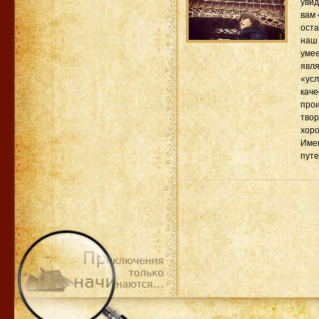
увид
вам 
оста
наш 
умее
явля
«усл
каче
прои
твор
хоро
Имен
путе