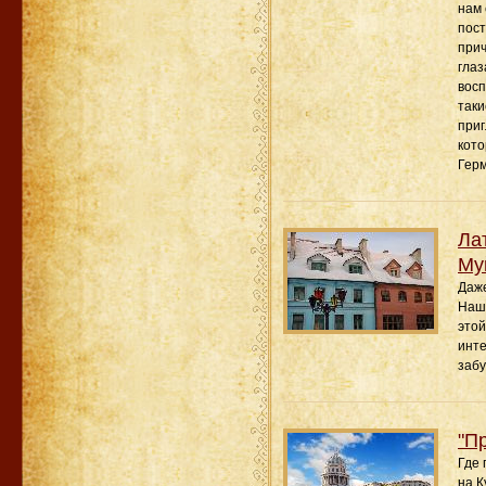
нам 
пост
прич
глаз
восп
таки
приг
кото
Герм
Ла
Му
Даже
Наш 
этой
инте
забу
"П
Где 
на К