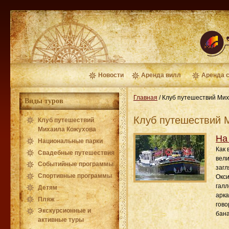
Новости
Аренда вилл
Аренда 
Главная
/
Клуб путешествий Мих
Виды туров
Клуб путешествий 
Клуб путешествий
Михаила Кожухова
На
Национальные парки
Как 
Свадебные путешествия
вели
Событийные программы
загл
Спортивные программы
Окси
галл
Детям
арка
Пляж
гово
Экскурсионные и
бана
активные туры