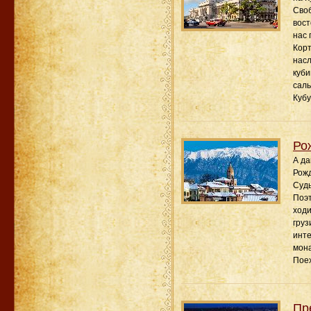
Своб
вост
нас 
Корт
нас
куби
саль
Кубу
Ро
А да
Рожд
Судь
Поэт
ходи
груз
инте
мона
Пое
Пр