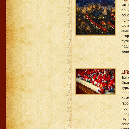
Фото
обще
собс
полн
фото
знан
стар
путе
под 
коле
Пр
Три 
Фран
туры
прог
римс
габс
прог
герц
скул
собо