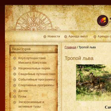
Новости
Аренда вилл
Аренда 
Главная
/
Тропой льва
Виды туров
Тропой льва
Клуб путешествий
Михаила Кожухова
Национальные парки
Свадебные путешествия
Событийные программы
Спортивные программы
Детям
Пляж
Экскурсионные и
активные туры
Сам