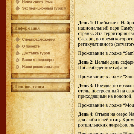
Новогодние туры
Экспедиционный туризм
День 1:
Прибытие в Найроб
национальный парк Самбур
Информация
страны. Эта территория яв
Сафари, во время которого
Спецпредложения
ретикулятивного (сетчатог
О проекте
Проживание в лодже “Sambu
Доставка туров
Ваши менеджеры
День 2:
Целый день сафари
Наши рекомендации
Послеобеденное сафари.
Проживание в лодже “Sambu
День 3:
Поездка по возвыше
Пользователям
отель, построенный на св
приходящими на водопой, 
Проживание в лодже “Mount
День 4:
Отъезд на озеро Na
для любителей птиц. Кроме
ротшильдских жирафов, ль
Проживание в лодже “Sarov